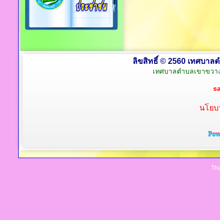
ลิขสิทธิ์ © 2560 เทศบาลต
เทศบาลตำบลเขาขวาง 
s
นโยบา
Tha