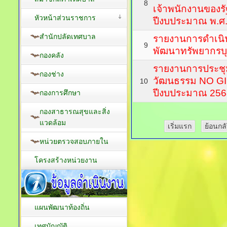
8
เจ้าพนักงานของร
หัวหน้าส่วนราชการ
ปีงบประมาณ พ.ศ
สำนักปลัดเทศบาล
รายงานการดำเนิ
9
พัฒนาทรัพยากรบ
กองคลัง
รายงานการประชุมเ
กองช่าง
วัฒนธรรม NO G
10
ปีงบประมาณ 256
กองการศึกษา
กองสาธารณสุขและสิ่ง
แวดล้อม
เริ่มแรก
ย้อนกล
หน่วยตรวจสอบภายใน
โครงสร้างหน่วยงาน
แผนพัฒนาท้องถิ่น
เทศบัญญัติ