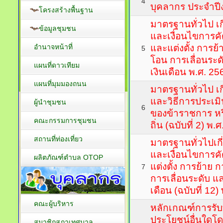
4
บุคลากร ประจำป
โครงสร้างพื้นฐาน
มาตรฐานทั่วไป เก
ข้อมูลชุมชน
และเงื่อนไขการคั
อำนาจหน้าที่
และแต่งตั้ง การย
5
โอน การเลื่อนระดั
แผนที่ดาวเทียม
เงินเดือน พ.ศ. 25
แผนที่มุมมองถนน
มาตรฐานทั่วไป เก
และวิธีการประเม
ผู้นำชุมชน
6
ของข้าราชการ หร
คณะกรรมการชุมชน
ถิ่น (ฉบับที่ 2) พ.
สถานที่ท่องเที่ยว
มาตรฐานทั่วไปเกี
และเงื่อนไขการค
ผลิตภัณฑ์ตำบล OTOP
แต่งตั้ง การย้าย
7
การเลื่อนระดับ แล
เดือน (ฉบับที่ 12)
คณะผู้บริหาร
หลักเกณฑ์การรับท
ประโยชน์อื่นใด
สมาชิกสภาเทศบาล