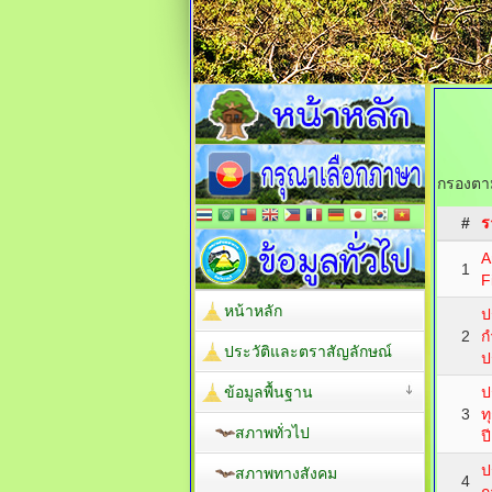
กรองตาม
#
ร
A
1
F
หน้าหลัก
ป
2
ก
ประวัติและตราสัญลักษณ์
ป
ข้อมูลพื้นฐาน
ป
3
ท
สภาพทั่วไป
ป
ป
สภาพทางสังคม
4