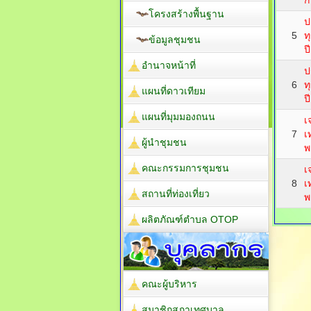
ก
โครงสร้างพื้นฐาน
ป
5
ท
ข้อมูลชุมชน
ป
อำนาจหน้าที่
ป
6
ท
แผนที่ดาวเทียม
ป
แผนที่มุมมองถนน
เ
7
เ
ผู้นำชุมชน
พ
คณะกรรมการชุมชน
เ
8
เ
สถานที่ท่องเที่ยว
พ
ผลิตภัณฑ์ตำบล OTOP
คณะผู้บริหาร
สมาชิกสภาเทศบาล