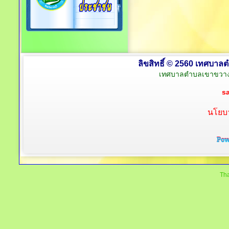
ลิขสิทธิ์ © 2560 เทศบาลต
เทศบาลตำบลเขาขวาง 
s
นโยบา
Tha