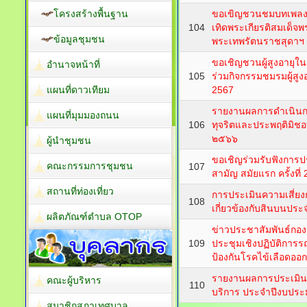
โครงสร้างพื้นฐาน
ขอเขิญชวนชมบทเพลง "ใน
104
เทิดพระเกียรติสมเด็จพ
ข้อมูลชุมชน
พระเทพรัตนราชสุดาฯ
ขอเชิญชวนผู้สูงอาย
อำนาจหน้าที่
105
ร่วมกิจกรรมชมรมผู้สู
แผนที่ดาวเทียม
2567
รายงานผลการดำเนินกา
แผนที่มุมมองถนน
106
ทุจริตและประพฤติมิ
๒๕๖๖
ผู้นำชุมชน
ขอเชิญร่วมรับฟังการ
คณะกรรมการชุมชน
107
สามัญ สมัยแรก ครั้งที่
สถานที่ท่องเที่ยว
การประเมินความเสี่ยงก
108
เกี่ยวข้องกับสินบนป
ผลิตภัณฑ์ตำบล OTOP
ข่าวประชาสัมพันธ์กอ
109
ประชุมเชิงปฏิบัติการร
ป้องกันโรคไข้เลือดอ
รายงานผลการประเมินค
คณะผู้บริหาร
110
บริการ ประจำปีงบปร
สมาชิกสภาเทศบาล