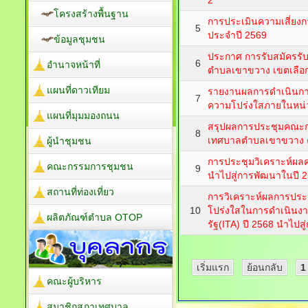
2
โครงสร้างพื้นฐาน
การประเมินความเสี่ยง
5
ประจำปี 2569
ข้อมูลชุมชน
ประกาศ การรับสมัครรับ
6
อำนาจหน้าที่
ตำบลเขาขวาง เขตเลือกตั
แผนที่ดาวเทียม
รายงานผลการดำเนินการ
7
ความโปร่งใสภายในหน่
แผนที่มุมมองถนน
สรุปผลการประชุมคณะ
8
เทศบาลตำบลเขาขวาง ครั
ผู้นำชุมชน
การประชุมวิเคราะห์ผล
คณะกรรมการชุมชน
9
นำไปสู่การพัฒนาในปี 
สถานที่ท่องเที่ยว
การวิเคราะห์ผลการปร
10
โปร่งใสในการดำเนินง
ผลิตภัณฑ์ตำบล OTOP
รัฐ(ITA) ปี 2568 นำไปส
เริ่มแรก
ย้อนกลับ
1
คณะผู้บริหาร
สมาชิกสภาเทศบาล