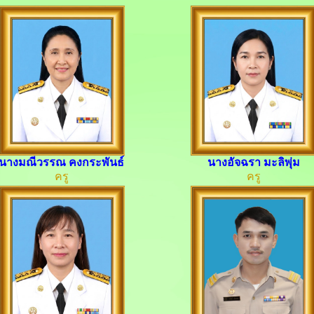
นางมณีวรรณ คงกระพันธ์
นางอัจฉรา มะลิพุ่ม
ครู
ครู